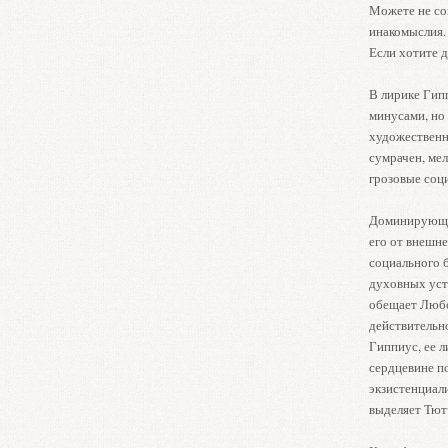
Можете не сог
инакомыслия.
Если хотите д
В лирике Гип
минусами, но
художественн
сумрачен, мел
грозовые соц
Доминирующий
его от внешне
социального 
духовных уст
обещает Любо
действительн
Гиппиус, ее 
сердцевине п
экзистенциал
выделяет Тютч