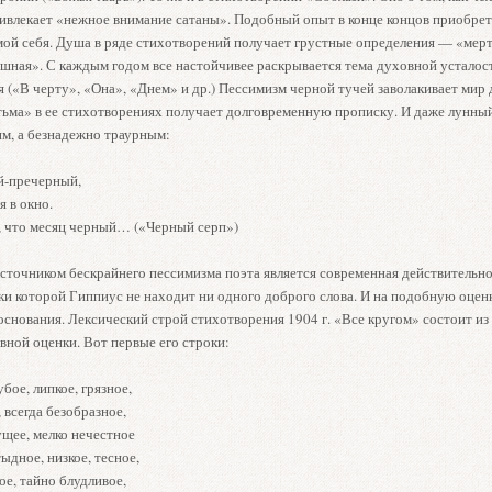
ивлекает «нежное внимание сатаны». Подобный опыт в конце концов приобрет
мой себя. Душа в ряде стихотворений получает грустные определения — «мерт
шная». С каждым годом все настойчивее раскрывается тема духовной усталост
я («В черту», «Она», «Днем» и др.) Пессимизм черной тучей заволакивает мир
тьма» в ее стихотворениях получает долговременную прописку. И даже лунный
м, а безнадежно траурным:
й-пречерный,
я в окно.
 что месяц черный… («Черный серп»)
точником бескрайнего пессимизма поэта является современная действительно
и которой Гиппиус не находит ни одного доброго слова. И на подобную оценк
основания. Лексический строй стихотворения 1904 г. «Все кругом» состоит из
вной оценки. Вот первые его строки:
бое, липкое, грязное,
 всегда безобразное,
щее, мелко нечестное
тыдное, низкое, тесное,
е, тайно блудливое,