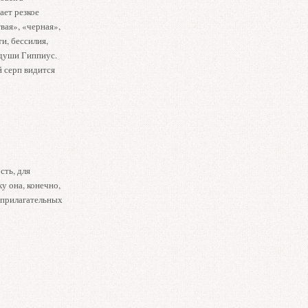
ает резкое
вая», «черная»,
и, бессилия,
 души Гиппиус.
 серп видится
сть, для
у она, конечно,
 прилагательных