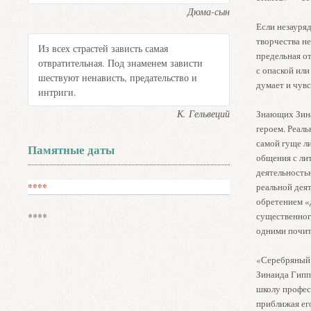
Дюма-сын
Если незауря
творчества н
Из всех страстей зависть самая
предельная о
отвратительная. Под знаменем зависти
с опаской ил
шествуют ненависть, предательство и
думает и чув
интриги.
К. Гельвеций
Знающих Зина
героем. Реаль
самой гуще л
Памятные даты
общения с лит
деятельностью
****
реальной дея
обретением «д
существенного
****
одними почит
«Серебряный 
Зинаида Гипп
школу професс
приближая ег