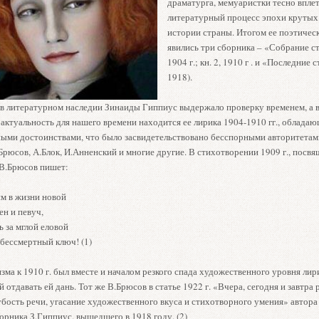
драматурга, мемуаристки тесно вплет
литературный процесс эпохи крутых
истории страны. Итогом ее поэтичес
явились три сборника – «Собрание сти
1904 г.; кн. 2, 1910 г . и «Последние 
1918).
е в литературном наследии Зинаиды Гиппиус выдержало проверку временем, а в
актуальность для нашего времени находится ее лирика 1904-1910 гг., облада
ыми достоинствами, что было засвидетельствовано бесспорными авторитетами
Брюсов, А.Блок, И.Анненский и многие другие. В стихотворении 1909 г., посв
 В.Брюсов пишет:
м в жизни новой
ен и певуч,
ь за мглой еловой
 бессмертный ключ! (1)
зма к 1910 г. был вместе и началом резкого спада художественного уровня лир
отдавать ей дань. Тот же В.Брюсов в статье 1922 г. «Вчера, сегодня и завтра 
убость речи, угасание художественного вкуса и стихотворного умения» автор
орника З.Гиппиус, вышедшего в 1918 году. (2)