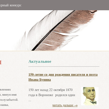
урный конкурс
ы
Актуальное
150-летие со дня рождения писателя и поэта
Ивана Бунина
влениях
150 лет назад 22 октября 1870
ы, минуя имя
года в Воронеже родился один
полузабытой.
...
озаика,
читать дальше
→