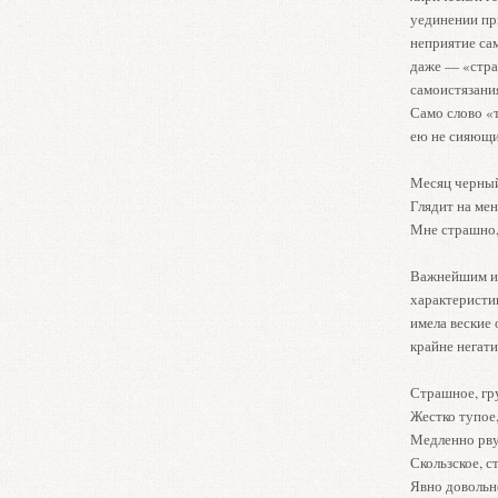
уединении пр
неприятие са
даже — «стра
самоистязани
Само слово «
ею не сияющи
Месяц черны
Глядит на мен
Мне страшно,
Важнейшим ис
характеристик
имела веские 
крайне негати
Страшное, гру
Жестко тупое,
Медленно рву
Скользское, с
Явно довольно