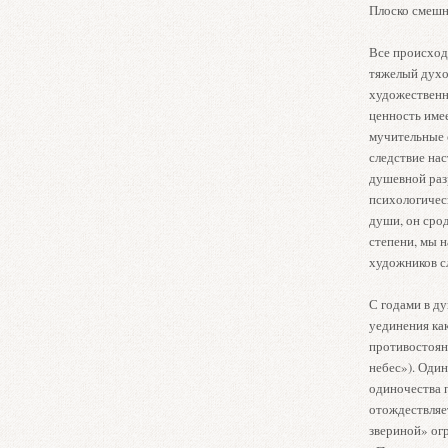
Плоско смешн
Все происход
тяжелый духов
художественн
ценность име
мучительные 
следствие на
душевной раз
психологичес
души, он сро
степени, мы н
художников сл
С годами в д
уединения ка
противостоян
небес»). Один
одиночества 
отождествляет
звериной» ог