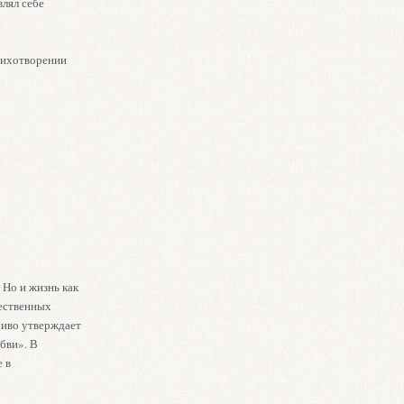
лял себе
стихотворении
 Но и жизнь как
щественных
чиво утверждает
бви». В
 в