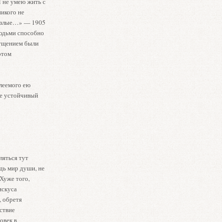
 не умею жить с
икого не
и злые…» — 1905
людьми способно
щущением были
этом
елеемого ею
ее устойчивый
ляться тут
дь мир души, не
Хуже того,
искуса
, обретя
ствие
овек в