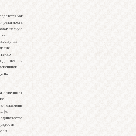
еделяется как
я реальность,
хологическую
оках
 Ее лирика —
щения,
твенно-
оздоровления
нтенсивной
ругих
ожественного
ние
ью («пламень
 «Для
е одиночество
«радости
а из