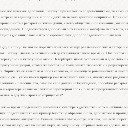
дное поэтическое дарование Гиппиус признавалось современниками, то само н
е встречало единодушия, а порой даже вызывало яростное неприятие. Причино
ткровенность в раскрытии жизни души, к чему общественное сознание, как обы
и осуждением. Предпочитался добротный эстетический камуфляж всего того, чт
ствует художник слова и что оскорбляет вкус добропорядочного обывателя.
иду Гиппиус не мог не поразить контраст между реальным обликом автора и 
ная Гиппиус являлась активнейшей деятельницей своего времени. Она постоян
итературной и культурной жизни Петербурга, имела устойчивый и довольно ш
ературной средой, к тому же постоянно была занята творческой и редакторск
. Лирика же ее являет нам образ человека, не имеющего ровным счетом ничег
тельницей. Тут мы имеем пример уже известного явления, именуемого раздвоен
войника». Явление это, само по себе далеко не безобидное, способно раскрыт
 в характере человека сложной переходной эпохи. Что же представляет собой
аемая, а другими яростно отрицаемая?
век — время предельного внимания к культуре художественного и научного м
иус представляет яркий пример блестяще образованного, даровитого и проше
ионального литератора. Речь ее пленяет умом, остра, изящна, она легко берет 
о к своему художественному миру, насыщенному нетривиальными идеями, пар