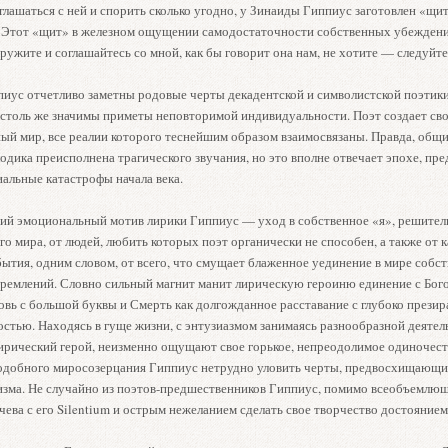
лашаться с ней и спорить сколько угодно, у Зинаиды Гиппиус заготовлен «щит
 Этот «щит» в железном ощущении самодостаточности собственных убеждени
ружите и соглашайтесь со мной, как бы говорит она нам, не хотите — следуйте
пиус отчетливо заметны родовые черты декадентской и символистской поэтики
 столь же значимы приметы неповторимой индивидуальности. Поэт создает св
ый мир, все реалии которого теснейшим образом взаимосвязаны. Правда, общи
одика преисполнена трагического звучания, но это вполне отвечает эпохе, п
иальные катастрофы начала века.
 эмоциональный мотив лирики Гиппиус — уход в собственное «я», решител
го мира, от людей, любить которых поэт органически не способен, а также от 
бытия, одним словом, от всего, что смущает блаженное уединение в мире собс
ремлений. Словно сильный магнит манит лирическую героиню единение с Бого
вь с большой буквы и Смерть как долгожданное расставание с глубоко прези
остью. Находясь в гуще жизни, с энтузиазмом занимаясь разнообразной деятел
лирический герой, неизменно ощущают свое горькое, непреодолимое одиночест
одобного миросозерцания Гиппиус нетрудно уловить черты, предвосхищающ
изма. Не случайно из поэтов-предшественников Гиппиус, помимо всеобъемлю
ева с его Silentium и острым нежеланием сделать свое творчество достоянием