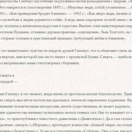
диночества Гиппиус настойчиво подталкивал мотив разъединения с людьми. «Я
 Это говорится в стихотворении 1895 г.; «Мертвые люди, собой утомленные… н
1г.; «Как привидения бродят ближние» — 1902 г.; «Как звери люди, жалкие 
, а нелюбовь к людям держится стойко. А ведь лишь ощущение тесной связи с 
шу человека к жизненным радостям и горестям. Именно этим животворным о
отеизм Пушкина, отчаянно дерзкая практика «опрощения» Льва Толстого, на 
 стержне основан и христианский принцип, требующий любви к ближнему.
это живительное чувство не владело душой Гиппиус, что и объясняет связь л
 смертью, имя которой она часто пишет с прописной буквы. Смерть — наибол
ассматриваемых нами стихотворных сборников.
смерть я
 отрадой —
яя Гиппиус в тот момент, когда жизнь ее протекала вполне благополучно. Удив
но смерть мыслится поэтом как идеальное, ничем не омраченное уединение. Ве
живыми человеческими интересами, ничем существенным, не может радовать. 
нии одиночества начинает испытывать натиск темных сил. Она то изнывает от 
ха», то приголубливает пакостного дьяволенка («Дьяволенок»). Да и сам сатана
еделение «шалун» («Мережи»), претендует в качестве «божьей твари» на сочув
роини («Божья тварь»). То же и в стихотворении «Соблазн». Оно о том, как чел