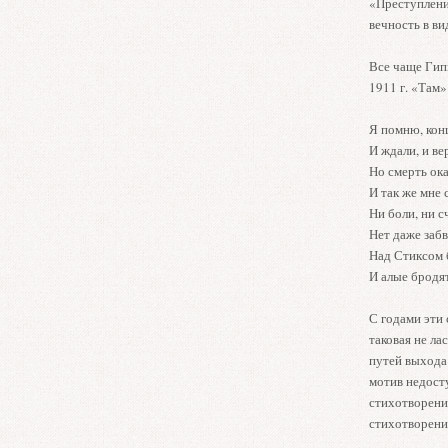
«Преступлени
вечность в ви
Все чаще Гипп
1911 г. «Там
Я помню, кон
И ждали, и в
Но смерть ока
И так же мне 
Ни боли, ни с
Нет даже заб
Над Стиксом 
И алые бродя
С годами эти 
таковая не л
путей выхода
мотив недост
стихотворени
стихотворени