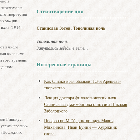
ено в
 переломов в
Стихотворение дня
кого творчества
хов» (кн. 1,
стихи» (1914-
Станислав Зотов. Тополиная ночь
Тополиная ночь
от в числе
Запутались звёзды в ветв...
ющая высокими
 того времени.
Интересные страницы
ященном
Как близко края облаков! Юля Арешева-
творчество
Лекция доктора филологических наук
Станислава Джимбинова о поэзии Николая
Заболоцкого
ики Гиппиус,
Профессор МГУ, доктор наук Мария
русской поэзии»
Михайлова. Иван Бунин — Художник
а «Последних
слова.