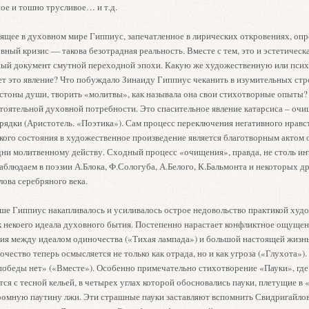
ое и тошно трусливое… и т.д.
ящее в духовном мире Гиппиус, запечатленное в лирических откровениях, опр
ный кризис — такова безотрадная реальность. Вместе с тем, это и эстетическа
ый документ смутной переходной эпохи. Какую же художественную или пси
ет это явление? Что побуждало Зинаиду Гиппиус чеканить в изумительных стр
стоны души, творить «молитвы», как называла она свои стихотворные опыты?
стоятельной духовной потребности. Это спасительное явление катарсиса – очи
рядки (Аристотель. «Поэтика»). Сам процесс переключения негативного нравс
кого состояния в художественное произведение является благотворным актом 
дни молитвенному действу. Сходный процесс «очищения», правда, не столь и
аблюдаем в поэзии А.Блока, Ф.Сологуба, А.Белого, К.Бальмонта и некоторых д
ова серебряного века.
уше Гиппиус накапливалось и усиливалось острое недовольство практикой худ
к некоего идеала духовного бытия. Постепенно нарастает конфликтное ощуще
ия между идеалом одиночества («Тихая лампада») и большой настоящей жизн
очество теперь осмысляется не только как отрада, но и как угроза («Глухота»).
победы нет» («Вместе»). Особенно примечательно стихотворение «Пауки», гд
ся с тесной кельей, в четырех углах которой обосновались пауки, плетущие в 
ромную паутину лжи. Эти страшные пауки заставляют вспомнить Свидригайлов