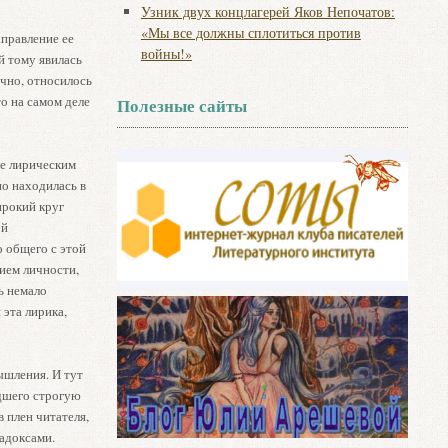
Узник двух концлагерей Яков Непочатов:
«Мы все должны сплотиться против
аправление ее
войны!»
й тому явилась
чно, относилось
о на самом деле
Полезные сайты
ее лирическим
но находилась в
ирокий круг
ой
о общего с этой
ием личности,
ь немало
 эта лирика,
ышления. И тут
дшего строгую
в плен читателя,
адоксами.