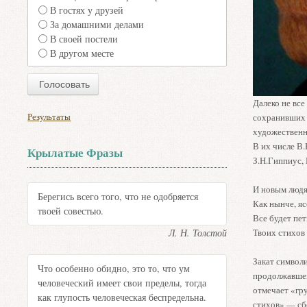
В гостях у друзей
За домашними делами
В своей постели
В другом месте
Далеко не вс
Результаты
сохранивших 
художественн
В их числе В.
Крылатые Фразы
З.Н.Гиппиус,
И новым людя
Берегись всего того, что не одобряется
Как нынче, яс
твоей совестью.
Все будет пет
Л. Н. Толстой
Твоих стихов
Закат символи
Что особенно обидно, это то, что ум
продолжавшей 
человеческий имеет свои пределы, тогда
отмечает «гр
как глупость человеческая беспредельна.
стихов» — сб