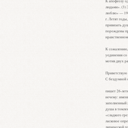
К апофеозу о
людьми». (3)
люблю» — 190
г. Летят годы
привязать ду
порождены пр
нравственном
К сожалению, 
уединения со
мотив двух р
Приветствую 
С бездумной
пишет 26-летн
нечему: имен
заполненный 
душа в томле
«сладкого гре
ласковое опр
лирической ге