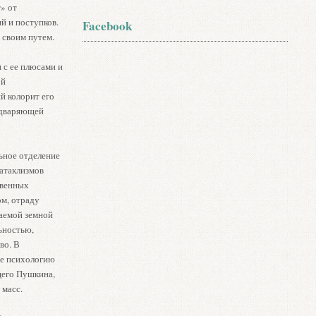
» от
й и поступков.
Facebook
 своим путем.
 с ее плюсами и
ой
й колорит его
редваряющей
ьное отделение
катаклизмов
твенных
м, отраду
раемой земной
ьностью,
во. В
ие психологию
щего Пушкина,
 масс.