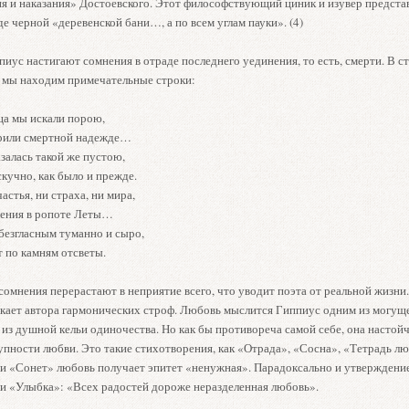
я и наказания» Достоевского. Этот философствующий циник и изувер представ
де черной «деревенской бани…, а по всем углам пауки». (4)
иус настигают сомнения в отраде последнего уединения, то есть, смерти. В 
» мы находим примечательные строки:
ца мы искали порою,
ерили смертной надежде…
залась такой же пустою,
скучно, как было и прежде.
частья, ни страха, ни мира,
вения в ропоте Леты…
безгласным туманно и сыро,
т по камням отсветы.
сомнения перерастают в неприятие всего, что уводит поэта от реальной жизни.
аскает автора гармонических строф. Любовь мыслится Гиппиус одним из могу
 из душной кельи одиночества. Но как бы противореча самой себе, она настой
упности любви. Это такие стихотворения, как «Отрада», «Сосна», «Тетрадь лю
и «Сонет» любовь получает эпитет «ненужная». Парадоксально и утверждение
и «Улыбка»: «Всех радостей дороже неразделенная любовь».