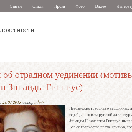
Статьи
Стихи
Проза
Фото
Видео
Литерат
 об отрадном уединении (мотив
и Зинаиды Гиппиус)
но
21.03.2013
автор
admin
Невозможно говорить о вершинных я
серебряного века русской литератур
Зинаиды Николаевны Гиппиус, ныне 
Все ее творчество поэта, критика, пр