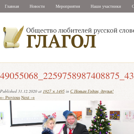
Главная
Новости
Мероприятия
Наши участники
С
49055068_2259758987408875_43
Published
31.12.2020
at
1927 × 1495
in
С Новым Годом, друзья!
← Previous
Next →