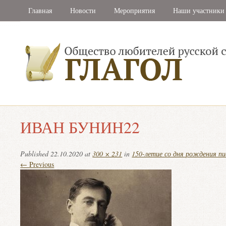
Главная
Новости
Мероприятия
Наши участники
ИВАН БУНИН22
Published
22.10.2020
at
300 × 231
in
150-летие со дня рождения п
← Previous