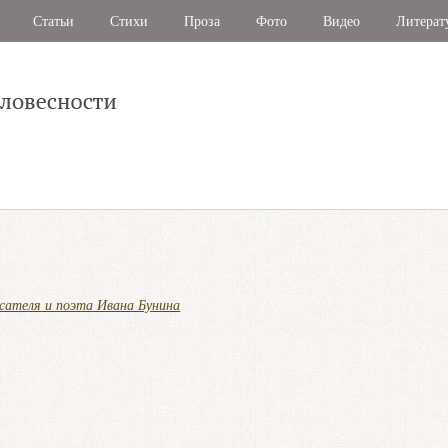
Статьи
Стихи
Проза
Фото
Видео
Литерат
исателя и поэта Ивана Бунина