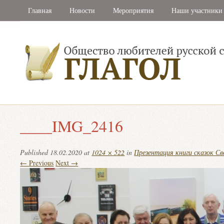
Главная
Новости
Мероприятия
Наши участники
____IMG_2416
Published
18.02.2020
at
1024 × 522
in
Презентация книги сказок С
← Previous
Next →