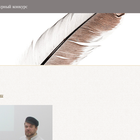
урный конкурс
ии