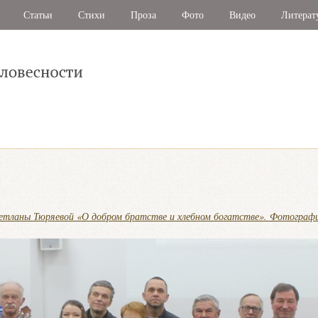
Статьи
Стихи
Проза
Фото
Видео
Литерат
ветланы Тюряевой «О добром братстве и хлебном богатстве». Фотограф