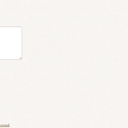
cessed
.