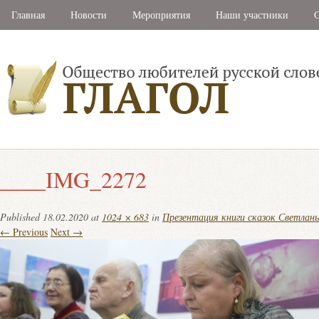
Главная
Новости
Мероприятия
Наши участники
С
____IMG_2272
Published
18.02.2020
at
1024 × 683
in
Презентация книги сказок Светлан
← Previous
Next →