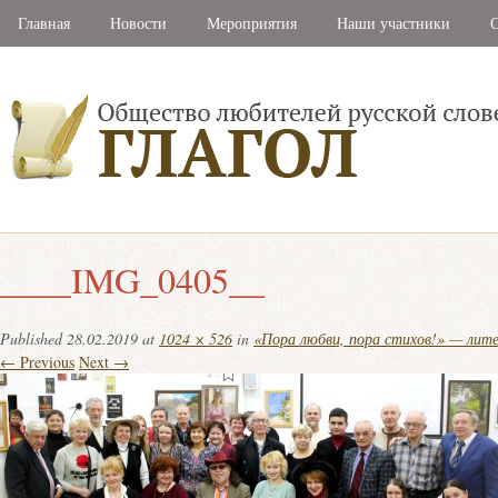
Главная
Новости
Мероприятия
Наши участники
С
____IMG_0405__
Published
28.02.2019
at
1024 × 526
in
«Пора любви, пора стихов!» — лит
← Previous
Next →