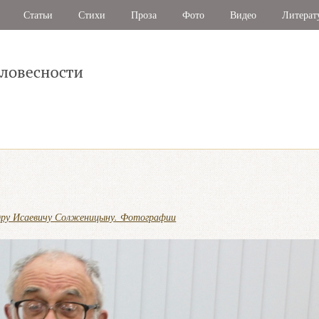
Статьи
Стихи
Проза
Фото
Видео
Литерат
дру Исаевичу Солженицыну. Фотографии