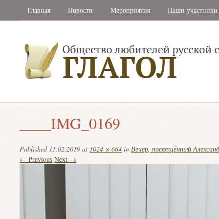
Главная
Новости
Мероприятия
Наши участники
____IMG_0169
Published
11.02.2019
at
1024 × 664
in
Вечер, посвящённый Алексан
← Previous
Next →