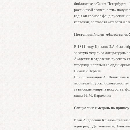
библиотеке в Санкт-Петербурге.
российской словесности» получал
годы он собирал фонд русских кни
карточки, составлял каталоги и с
Постоянный член общества люби
В 1811 году Крылов И.А. был изб
золотую медаль за литературные 
Академии в отделение русского яз
утвержден первым ее ординарным
Николай Первый.
При организации А. Шишковым и 
любителей русской словесности» 
за высокие жанры в искусстве, ф
языка Н. М. Карамзина.
Специальная медаль по приказу
Иван Андреевич Крылов стал клас
один ряд с Державиным, Пушкины