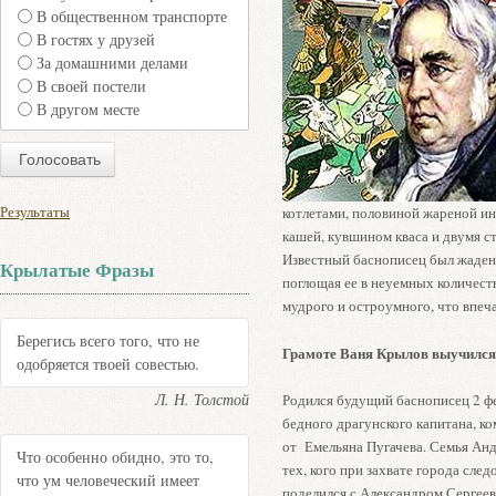
В общественном транспорте
В гостях у друзей
За домашними делами
В своей постели
В другом месте
Результаты
котлетами, половиной жареной ин
кашей, кувшином кваса и двумя с
Известный баснописец был жаден 
Крылатые Фразы
поглощая ее в неуемных количеств
мудрого и остроумного, что впеча
Берегись всего того, что не
Грамоте Ваня Крылов выучился
одобряется твоей совестью.
Л. Н. Толстой
Родился будущий баснописец 2 фе
бедного драгунского капитана, к
от Емельяна Пугачева. Семья Ан
Что особенно обидно, это то,
тех, кого при захвате города сле
что ум человеческий имеет
поделился с Александром Сергее