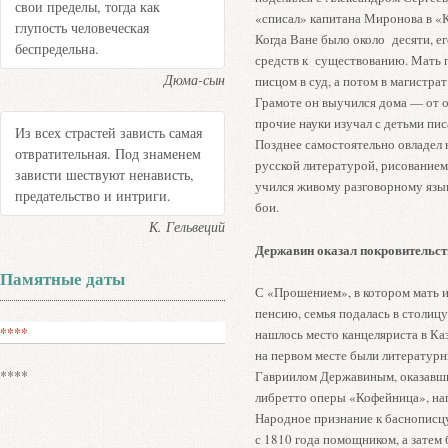
свои пределы, тогда как
«списал» капитана Миронова в «К
глупость человеческая
Когда Ване было около десяти, ег
беспредельна.
средств к существованию. Мать п
Дюма-сын
писцом в суд, а потом в магистрат
Грамоте он выучился дома — от о
прочие науки изучал с детьми пис
Из всех страстей зависть самая
Позднее самостоятельно овладел 
отвратительная. Под знаменем
русской литературой, рисованием
зависти шествуют ненависть,
учился живому разговорному язык
предательство и интриги.
бои.
К. Гельвеций
Державин оказал покровительст
Памятные даты
С «Прошением», в котором мать 
пенсию, семья подалась в столицу
****
нашлось место канцеляриста в Ка
на первом месте были литературн
****
Гавриилом Державиным, оказавшим
либретто оперы «Кофейница», нап
Народное признание к баснописц
с 1810 года помощником, а затем