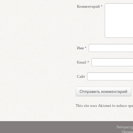
Комментарий
*
Имя
*
Email
*
Сайт
This site uses Akismet to reduce s
Литерату
Орган