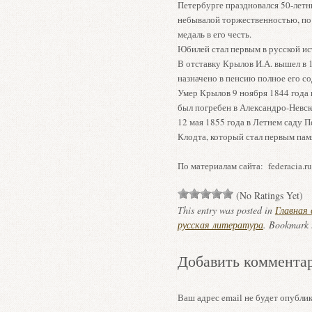
Петербурге праздновался 50-лет
небывалой торжественностью, по
медаль в его честь.
Юбилей стал первым в русской ис
В отставку Крылов И.А. вышел в 1
назначено в пенсию полное его со
Умер Крылов 9 ноября 1844 года 
был погребен в Александро-Невск
12 мая 1855 года в Летнем саду 
Клодта, который стал первым пам
По материалам сайта: federacia.ru
(No Ratings Yet)
This entry was posted in
Главная
русская литература
. Bookmark
Добавить коммента
Ваш адрес email не будет опублик