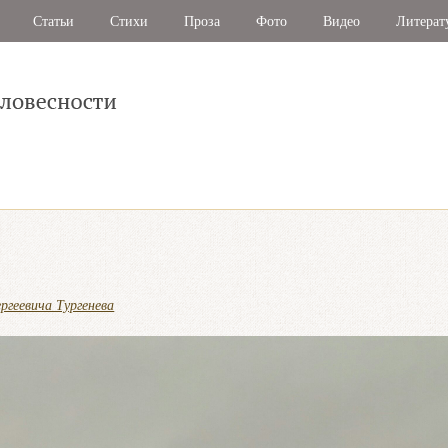
Статьи
Стихи
Проза
Фото
Видео
Литерат
ргеевича Тургенева