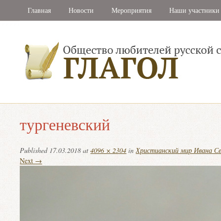
Главная
Новости
Мероприятия
Наши участники
тургеневский
Published
17.03.2018
at
4096 × 2304
in
Христианский мир Ивана Се
Next →