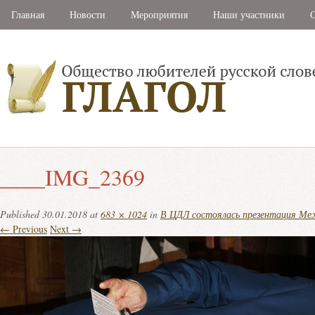
Главная
Новости
Мероприятия
Наши участники
С
____IMG_2369
Published
30.01.2018
at
683 × 1024
in
В ЦДЛ состоялась презентация Ме
← Previous
Next →