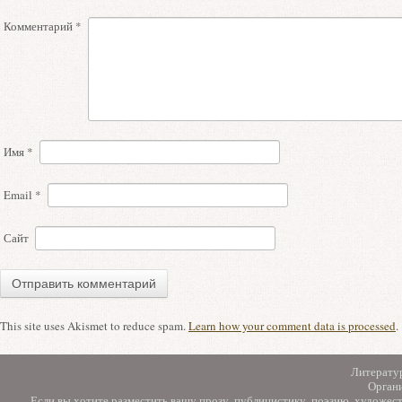
Комментарий
*
Имя
*
Email
*
Сайт
This site uses Akismet to reduce spam.
Learn how your comment data is processed
.
Литерату
Орган
Если вы хотите разместить вашу прозу, публицистику, поэзию, художес