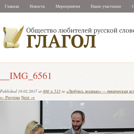
Главная
Новости
Мероприятия
Наши участники
С
__IMG_6561
Published
19.02.2017
at
800 × 533
in
«Любуясь жизнью» — творческая вс
← Previous
Next →