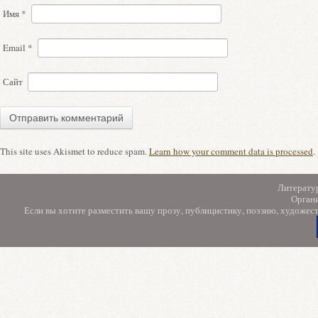
Имя
*
Email
*
Сайт
This site uses Akismet to reduce spam.
Learn how your comment data is processed
.
Литерату
Орган
Если вы хотите разместить вашу прозу, публицистику, поэзию, художес