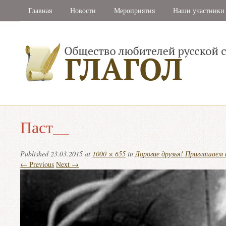
Главная
Новости
Мероприятия
Наши участники
Паст__
Published
23.03.2015
at
1000 × 655
in
Дорогие друзья! Приглашаем
← Previous
Next →