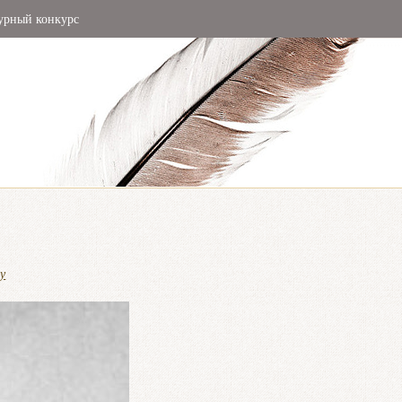
урный конкурс
у