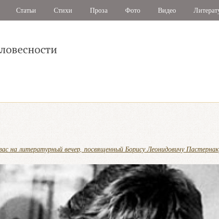
Статьи
Стихи
Проза
Фото
Видео
Литерат
 вас на литературный вечер, посвященный Борису Леонидовичу Пастернак