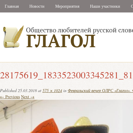
Главная
Новости
Мероприятия
Наши участники
С
28175619_1833523003345281_81
Published
25.03.2018
at
575 × 1024
in
Февральский вечер ОЛРС «Глагол».
← Previous
Next →